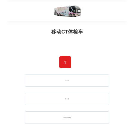
移动CT体检车
1
上一页
下一页
第
1
/
1
总条数:
3