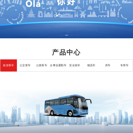
产品中心
旅游客车
公交客车
公路客车
企事业通勤车
安全校车
物流车
房车
专用车
H13