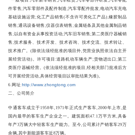
一般项目:汽车新车销售;汽车租赁;汽车零部件研发;汽车零配
件零售;汽车零部件及配件制造;汽车零配件批发;电动汽车充电
基础设施运营;化工产品销售(不含许可类化工产品);橡胶制品
销售;通讯设备销售;仪器仪表销售;金属链条及其他金属制品销
售;以自有资金从事投资活动;汽车旧车销售;第二类医疗器械销
售;技术服务、技术开发、技术咨询、技术交流、技术转让、
技术推广。(除依法须经批准的项目外,凭营业执照依法自主开
展经营活动)。许可项目:道路机动车辆生产;货物进出口;第三
类医疗器械经营。(依法须经批准的项目,经相关部门批准后方
可开展经营活动,具体经营项目以审批结果为准)。
http://www.zhongtong.com
6.网址:
二、公司简介
中通客车成立于1958年,1971年正式生产客车,2000年上市,是
国内最早的客车生产企业之一。建筑面积47.1万平方米,具备
年产3万辆大中轻客车生产能力。至今,公司累计产销客车29万
余辆,其中新能源客车近8万辆。