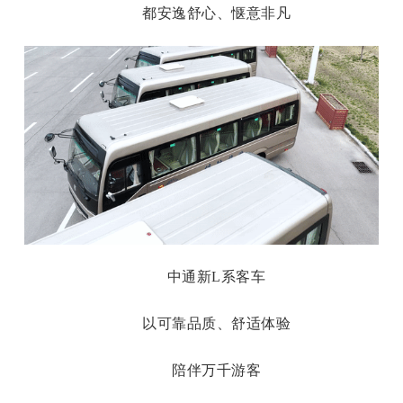
都安逸舒心、惬意非凡
中通新
L系客车
以可靠品质、舒适体验
陪伴万千游客