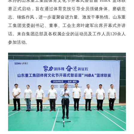
承办的山东重工集团体育文化节开幕式暨首届“HiBA”篮球联
赛正式启动，旨在通过体育竞技引导全员强健身体、磨砺意
志、锤炼作风，进一步凝聚奋进力量、激发干事热情。山东重
工集团党委副书记、董事、工会主席叶建军出席开幕式并讲
话。来自集团总部及各权属企业的运动员及工作人员120余人
参加活动。