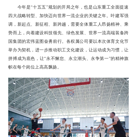
今年是“十五五”规划的开局之年，也是山东重工全面提速
四大战略转型、加快迈向世界一流企业的关键之年。叶建军强
调，新起点、新征程、新跨越，需要全体重工人昂扬精神、乘
势而上，向着建设科技领先、绿色发展、世界一流高端装备跨
国集团的宏伟蓝图奋勇前行。各权属公司要以本次体育文化节
举办为契机，进一步推动职工文化建设，让运动成为习惯，让
拼搏成为底色，让“永不懈怠、永立潮头、永争第一”的精神旗
帜在每个岗位上高高飘扬。