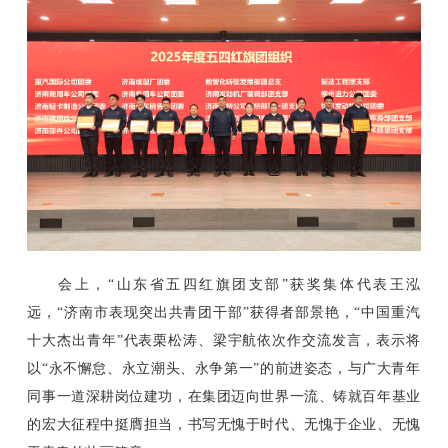
会上，“山东省五四红旗团支部”获奖集体代表王泓
远，“济南市表现突出共青团干部”获得者部景艳，“中国重汽
十大杰出青年”代表栗松涛、梁宇航依次作交流发言，表示将
以“永不懈怠、永立潮头、永争第一”的前进姿态，与广大青年
同事一道深耕岗位建功，在集团迈向世界一流、铸就百年基业
的宏大征程中挺膺担当，书写无愧于时代、无愧于企业、无愧