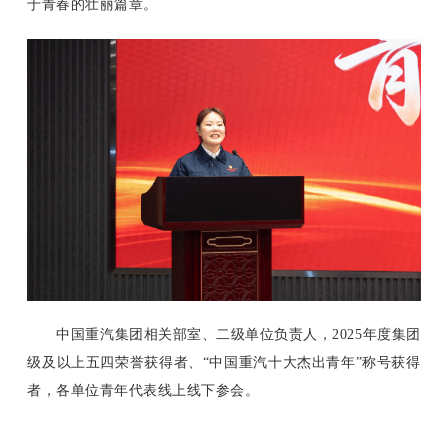
于青春的壮丽篇章。
中国重汽集团相关部室、二级单位负责人，2025年度集团
级及以上五四荣誉获得者、“中国重汽十大杰出青年”称号获得
者，各单位青年代表线上线下参会。