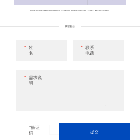
特别说明：因产品迭代升级及网站数据更新存在转化期，本页面展示图文、参数等可能与实车存在差异，本页面图文、参数不作为实际订车依据。
获取报价
*
*
姓
联系
名
电话
*
需求说
明
*
验证
码