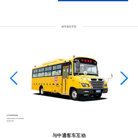
校车相关车型
LCK6691D6XE
外形(mm):6995*2270*2825(2990)
座位数:24-37
与中通客车互动