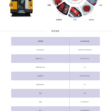
配置参数
公告车型
LCK6691D6XE
长*宽*高(mm)
6995*2270*2825/2990
载客人数（人）
24-37(35+1+1)
最高车速 (Km/h)
80
发动机型号
WP2.3NQ130E61
额定功率(kW)
96
悬架
9/11
轮胎
215/75R16LT
备注
小学生校车(国六)