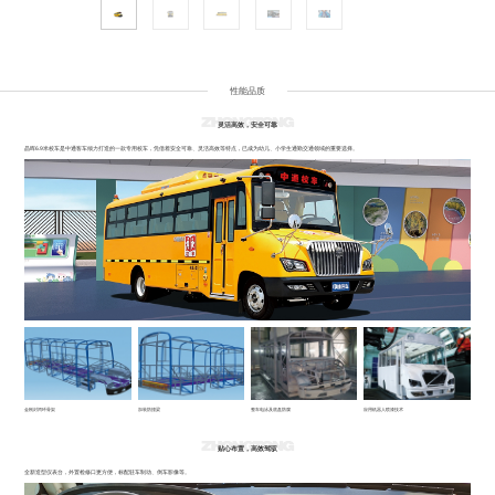
性能品质
灵活高效，安全可靠
晶晖6.9米校车是中通客车倾力打造的一款专用校车，凭借着安全可靠、灵活高效等特点，已成为幼儿、小学生通勤交通领域的重要选择。
金刚封闭环骨架
加装防撞梁
整车电泳及底盘防腐
应用机器人喷漆技术
贴心布置，高效驾驭
全新造型仪表台，外置检修口更方便，标配驻车制动、倒车影像等。