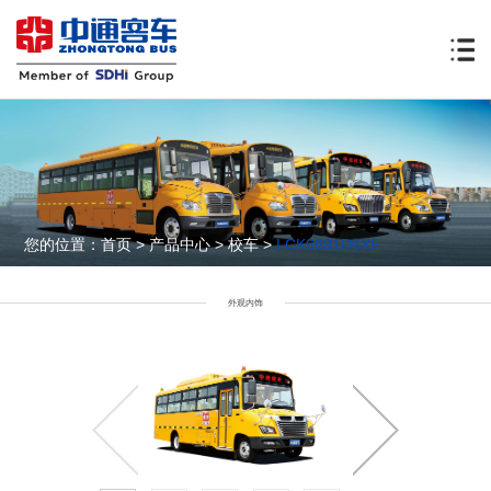
您的位置：
首页
>
产品中心
>
校车
>
LCK6691D6XE
外观内饰